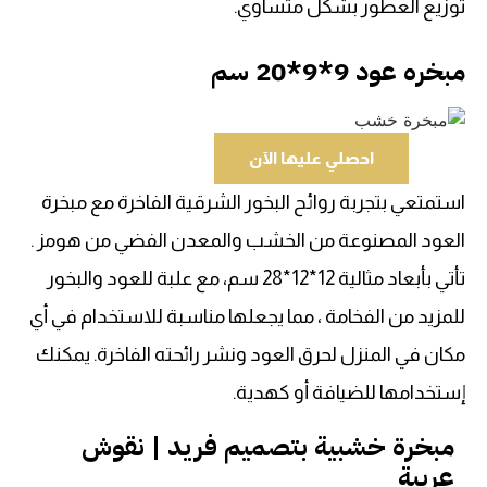
توزيع العطور بشكل متساوي.
مبخره عود 9*9*20 سم
احصلي عليها الآن
استمتعي بتجربة روائح البخور الشرقية الفاخرة مع مبخرة
العود المصنوعة من الخشب والمعدن الفضي من هومز .
تأتي بأبعاد مثالية 12*12*28 سم، مع علبة للعود والبخور
للمزيد من الفخامة ، مما يجعلها مناسبة للاستخدام في أي
مكان في المنزل لحرق العود ونشر رائحته الفاخرة. يمكنك
إستخدامها للضيافة أو كهدية.
مبخرة خشبية بتصميم فريد | نقوش
عربية