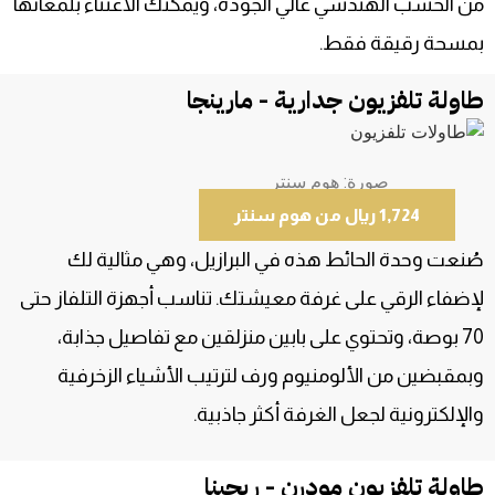
من الخشب الهندسي عالي الجودة، ويمكنك الاعتناء بلمعانها
بمسحة رقيقة فقط.
طاولة تلفزيون جدارية - مارينجا
صورة: هوم سنتر
1,724 ريال من هوم سنتر
صُنعت وحدة الحائط هذه في البرازيل، وهي مثالية لك
لإضفاء الرقي على غرفة معيشتك. تناسب أجهزة التلفاز حتى
70 بوصة، وتحتوي على بابين منزلقين مع تفاصيل جذابة،
وبمقبضين من الألومنيوم ورف لترتيب الأشياء الزخرفية
والإلكترونية لجعل الغرفة أكثر جاذبية.
طاولة تلفزيون مودرن - ريجينا