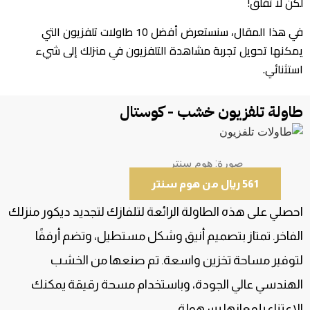
لكن لا تقلق!
في هذا المقال، سنستعرض أفضل 10 طاولات تلفزيون التي
يمكنها تحويل تجربة مشاهدة التلفزيون في منزلك إلى شيء
استثنائي.
طاولة تلفزيون خشب - كوستال
صورة: هوم سنتر
561 ريال من هوم سنتر
احصلي على هذه الطاولة الرائعة لتلفازك لتجديد ديكور منزلك
الفاخر. تمتاز بتصميم أنيق وشكل مستطيل، وتضم أرففًا
لتوفير مساحة تخزين واسعة. تم صنعها من الخشب
الهندسي عالي الجودة، وباستخدام مسحة رقيقة يمكنك
الاعتناء بلمعانها بسهولة.