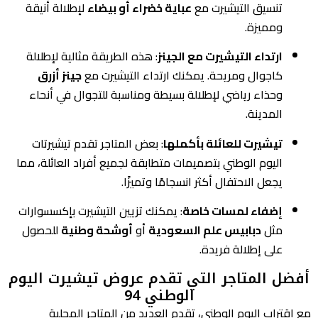
تنسيق التيشيرت مع
عباية خضراء أو بيضاء
لإطلالة أنيقة
ومميزة.
ارتداء التيشيرت مع الجينز
: هذه الطريقة مثالية لإطلالة
كاجوال ومريحة. يمكنك ارتداء التيشيرت مع
جينز أزرق
وحذاء رياضي لإطلالة بسيطة ومناسبة للتجوال في أنحاء
المدينة.
تيشيرت للعائلة بأكملها
: بعض المتاجر تقدم تيشيرتات
اليوم الوطني بتصميمات متطابقة لجميع أفراد العائلة، مما
يجعل الاحتفال أكثر انسجامًا وتميزًا.
إضفاء لمسات خاصة
: يمكنك تزيين التيشيرت بإكسسوارات
مثل
دبابيس علم السعودية
أو
أوشحة وطنية
للحصول
على إطلالة فريدة.
أفضل المتاجر التي تقدم عروض تيشيرت اليوم
الوطني 94
مع اقتراب اليوم الوطني، تقدم العديد من المتاجر المحلية