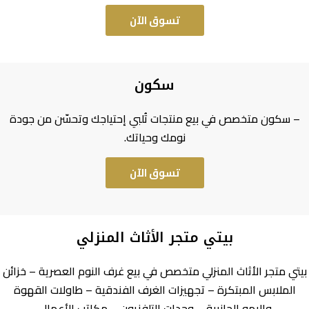
تسوق الآن
سكون
– سكون متخصص في بيع منتجات تُلبي إحتياجك وتحسّن من جودة
نومك وحياتك.
تسوق الآن
بيتي متجر الأثاث المنزلي
بيتي متجر الأثاث المنزلي متخصص في بيع
غرف النوم العصرية – خزائن
الملابس المبتكرة – تجهيزات الغرف الفندقية – طاولات القهوة
والبهو الجانببة – وحدات التلفزيون – مكاتب الأعمال
.