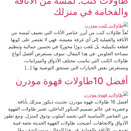
طاولات كنب: لمسة من الأناقة
والفخامة في منزلك
تُعدُّ طاولات كنب من أبرز عناصر الأثاث التي تضيف لمسة من
الأناقة والعملية إلى أي غرفة معيشة. فهي لا تقتصر على كونها
قطعة تكميلية، بل تلعب دورًا محوريًا في تحسين جمالية وتنظيم
مساحة الجلوس. في هذا المقال، سوف نستعرض أفضل أنواع
طاولات الكنب التي تناسب مختلف الأذواق والميزانيات،
ونستعرض بعض الخيارات التي تستحق التوصية بها […]
أفضل 10طاولات قهوة مودرن
أفضل 16 طاولات قهوة مودرن: تحديث ديكور منزلك بأناقة
وعصرية في عالم تصميم الديكور الداخلي، تعتبر طاولات القهوة
من العناصر الأساسية التي تجسد أسلوب وذوق المنزل. ومع تطور
الأذواق والاتجاهات، أصبحت طاولات القهوة الحديثة تحفة فنية
تجمع بين الأناقة والعملية. في هذا المقال، سنستكشف معًا